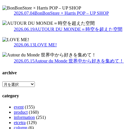
2026.07.04
BonBonStore × Harris POP – UP SHOP
2026.06.19
AUTOUR DU MONDE＝時空を超えた空間
2026.06.13
LOVE ME!
2026.05.15
Autour du Monde 世界中から好きを集めて！
archive
category
event
(155)
product
(160)
information
(251)
etcetra
(129)
column
(6)