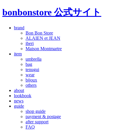
bonbonstore 公式サイト
brand
Bon Bon Store
ALAIEN et JEAN
iberi
Maison Montmartre
item
umbrella
bag
tenugui
wear
bijoux
others
about
lookbook
news
guide
shop guide
payment & postage
after support
FAQ