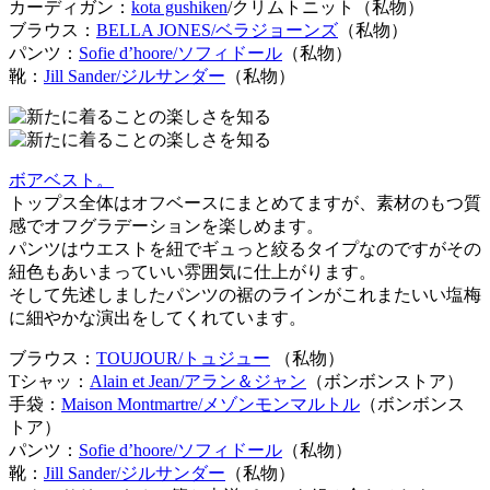
カーディガン：
kota gushiken
/クリムトニット（私物）
ブラウス：
BELLA JONES/ベラジョーンズ
（私物）
パンツ：
Sofie d’hoore/ソフィドール
（私物）
靴：
Jill Sander/ジルサンダー
（私物）
ボアベスト。
トップス全体はオフベースにまとめてますが、素材のもつ質
感でオフグラデーションを楽しめます。
パンツはウエストを紐でギュっと絞るタイプなのですがその
紐色もあいまっていい雰囲気に仕上がります。
そして先述しましたパンツの裾のラインがこれまたいい塩梅
に細やかな演出をしてくれています。
ブラウス：
TOUJOUR/トュジュー
（私物）
Tシャッ：
Alain et Jean/アラン＆ジャン
（ボンボンストア）
手袋：
Maison Montmartre/メゾンモンマルトル
（ボンボンス
トア）
パンツ：
Sofie d’hoore/ソフィドール
（私物）
靴：
Jill Sander/ジルサンダー
（私物）