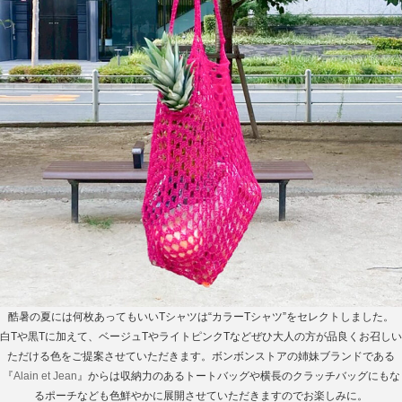
酷暑の夏には何枚あってもいいTシャツは“カラーTシャツ”をセレクトしました。
白Tや黒Tに加えて、ベージュTやライトピンクTなどぜひ大人の方が品良くお召しい
ただける色をご提案させていただきます。ボンボンストアの姉妹ブランドである
『
Alain et Jean
』からは収納力のあるトートバッグや横長のクラッチバッグにもな
るポーチなども色鮮やかに展開させていただきますのでお楽しみに。