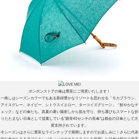
ボンボンストアの傘は豊富にご用意いたします！
一推しはシーズンカラーでもある新緑豊かなリゾートを思わせる「モカブラウン、
アイスグレー、ネイビー、シトラスイエロー、ターコイズグリーン」「鮮やかなチ
ェック」などの傘たち。真夏の暑い陽射しから肌を守り、持ち運びもスマートな折
りたたまない日傘として提案している“親骨40センチの長傘”は都会の日傘として大
変支持されています。
今シーズンはさらに豊富なラインナップで展開しますのでお楽しみに！さらに代表