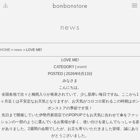
MY PAGE
CART
bonbonstore 公式サイト
news
HOME
>
news
> LOVE ME!
LOVE ME!
CATEGORY |
event
POSTED | 2026年6月13日
みなさま
こんにちは。
全国各地で次々と梅雨入りが発表されていて、少し肌寒い毎日ですね。ここから1
ヶ月近くは不安定なお天気となりますが、お天気がコロコロ変わるこの時期はボン
ボンストアの季節です笑！
先日まで開催していた伊勢丹新宿店でのPOPUPでもお天気に合わせて傘をファッ
ションの一部のように選んでいるお客様が多く、使い分けを楽しんでらっしゃる姿
がありました。2週間の会期でしたが、お立ち寄りいただきました皆様、誠にあり
がとうございました。