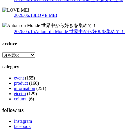
2026.06.13
LOVE ME!
2026.05.15
Autour du Monde 世界中から好きを集めて！
archive
category
event
(155)
product
(160)
information
(251)
etcetra
(129)
column
(6)
follow us
Instagram
facebook