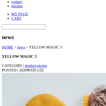
contact
stockist
MY PAGE
CART
news
HOME
>
news
> YELLOW MAGIC !!
YELLOW MAGIC !!
CATEGORY |
product
,
etcetra
POSTED | 2020年9月11日