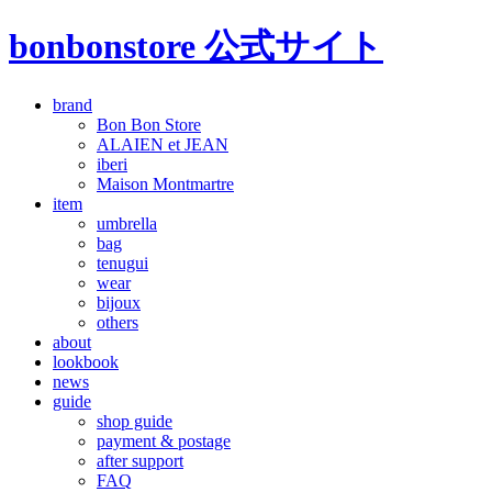
bonbonstore 公式サイト
brand
Bon Bon Store
ALAIEN et JEAN
iberi
Maison Montmartre
item
umbrella
bag
tenugui
wear
bijoux
others
about
lookbook
news
guide
shop guide
payment & postage
after support
FAQ