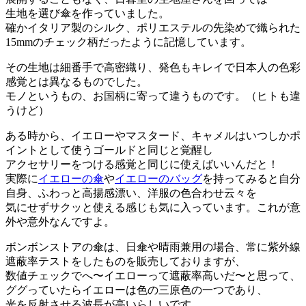
生地を選び傘を作っていました。
確かイタリア製のシルク、ポリエステルの先染めで織られた
15mmのチェック柄だったように記憶しています。
その生地は細番手で高密織り、発色もキレイで日本人の色彩
感覚とは異なるものでした。
モノというもの、お国柄に寄って違うものです。（ヒトも違
うけど）
ある時から、イエローやマスタード、キャメルはいつしかポ
イントとして使うゴールドと同じと覚醒し
アクセサリーをつける感覚と同じに使えばいいんだと！
実際に
イエローの傘
や
イエローのバッグ
を持ってみると自分
自身、ふわっと高揚感漂い、洋服の色合わせ云々を
気にせずサクッと使える感じも気に入っています。これが意
外や意外なんですよ。
ボンボンストアの傘は、日傘や晴雨兼用の場合、常に紫外線
遮蔽率テストをしたものを販売しておりますが、
数値チェックでへ〜イエローって遮蔽率高いだ〜と思って、
ググっていたらイエローは色の三原色の一つであり、
光を反射させる波長が高いらしいです。