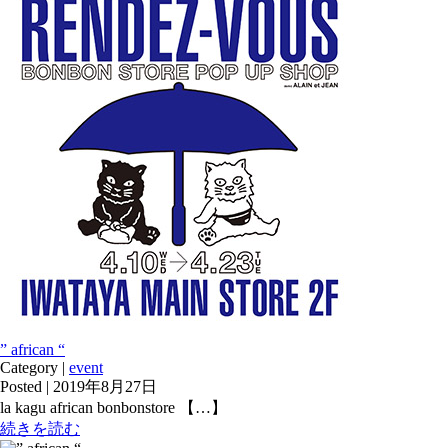
” african “
Category |
event
Posted | 2019年8月27日
la kagu african bonbonstore 【…】
続きを読む