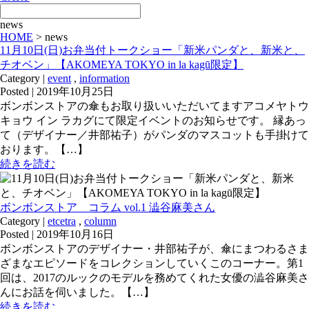
news
HOME
> news
11月10日(日)お弁当付トークショー「新米パンダと、新米と、
チオベン」【AKOMEYA TOKYO in la kagū限定】
Category |
event
,
information
Posted | 2019年10月25日
ボンボンストアの傘もお取り扱いいただいてますアコメヤトウ
キョウ イン ラカグにて限定イベントのお知らせです。 縁あっ
て（デザイナー／井部祐子）がパンダのマスコットも手掛けて
おります。【…】
続きを読む
ボンボンストア コラム vol.1 澁谷麻美さん
Category |
etcetra
,
column
Posted | 2019年10月16日
ボンボンストアのデザイナー・井部祐子が、傘にまつわるさま
ざまなエピソードをコレクションしていくこのコーナー。第1
回は、2017のルックのモデルを務めてくれた女優の澁谷麻美さ
んにお話を伺いました。【…】
続きを読む