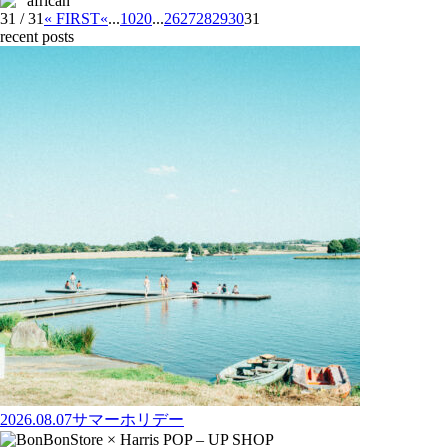
31 / 31
« FIRST
«
...
10
20
...
26
27
28
29
30
31
recent posts
2026.08.07
サマーホリデー