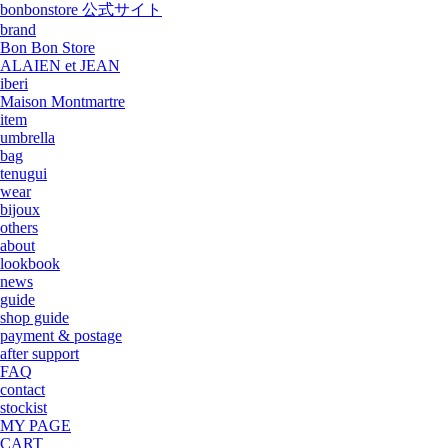
bonbonstore 公式サイト
brand
Bon Bon Store
ALAIEN et JEAN
iberi
Maison Montmartre
item
umbrella
bag
tenugui
wear
bijoux
others
about
lookbook
news
guide
shop guide
payment & postage
after support
FAQ
contact
stockist
MY PAGE
CART